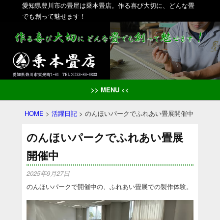
愛知県豊川市の畳屋は乗本畳店。作る喜び大切に、どんな畳
でも創って魅せます！
>> MENU <<
HOME
>
活躍日記
>
のんほいパークでふれあい畳展開催中
のんほいパークでふれあい畳展
開催中
2025年9月27日
のんほいパークで開催中の、ふれあい畳展での製作体験。