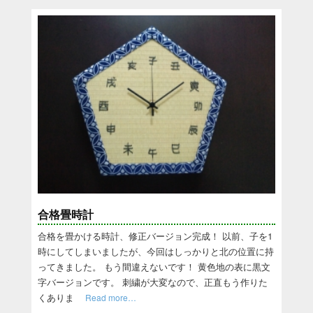
合格畳時計
合格を畳かける時計、修正バージョン完成！ 以前、子を1
時にしてしまいましたが、今回はしっかりと北の位置に持
ってきました。 もう間違えないです！ 黄色地の表に黒文
字バージョンです。 刺繍が大変なので、正直もう作りた
くありま
Read more…