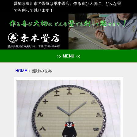
愛知県豊川市の畳屋は乗本畳店。作る喜び大切に、どんな畳
でも創って魅せます！
>> MENU <<
HOME
>
趣味の世界