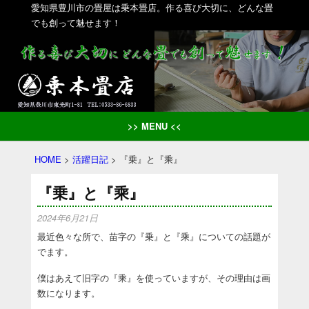
愛知県豊川市の畳屋は乗本畳店。作る喜び大切に、どんな畳
でも創って魅せます！
>> MENU <<
HOME
>
活躍日記
>
『乗』と『乘』
『乗』と『乘』
2024年6月21日
最近色々な所で、苗字の『乗』と『乘』についての話題が
でます。
僕はあえて旧字の『乘』を使っていますが、その理由は画
数になります。