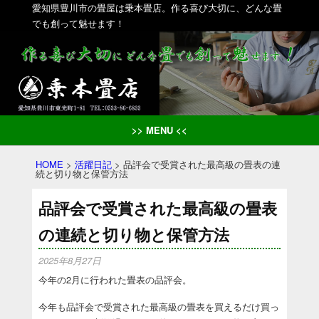
愛知県豊川市の畳屋は乗本畳店。作る喜び大切に、どんな畳
でも創って魅せます！
>> MENU <<
HOME
>
活躍日記
>
品評会で受賞された最高級の畳表の連
続と切り物と保管方法
品評会で受賞された最高級の畳表
の連続と切り物と保管方法
2025年8月27日
今年の2月に行われた畳表の品評会。
今年も品評会で受賞された最高級の畳表を買えるだけ買っ