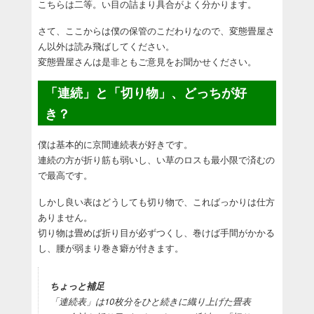
こちらは二等。い目の詰まり具合がよく分かります。
さて、ここからは僕の保管のこだわりなので、変態畳屋さ
ん以外は読み飛ばしてください。
変態畳屋さんは是非ともご意見をお聞かせください。
「連続」と「切り物」、どっちが好
き？
僕は基本的に京間連続表が好きです。
連続の方が折り筋も弱いし、い草のロスも最小限で済むの
で最高です。
しかし良い表はどうしても切り物で、こればっかりは仕方
ありません。
切り物は畳めば折り目が必ずつくし、巻けば手間がかかる
し、腰が弱まり巻き癖が付きます。
ちょっと補足
「連続表」は10枚分をひと続きに織り上げた畳表