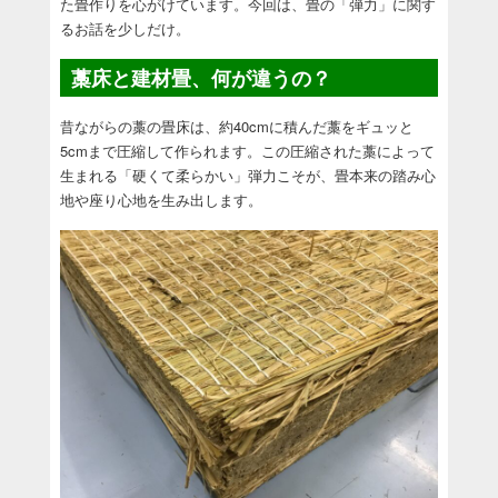
た畳作りを心がけています。今回は、畳の「弾力」に関す
るお話を少しだけ。
藁床と建材畳、何が違うの？
昔ながらの藁の畳床は、約40cmに積んだ藁をギュッと
5cmまで圧縮して作られます。この圧縮された藁によって
生まれる「硬くて柔らかい」弾力こそが、畳本来の踏み心
地や座り心地を生み出します。