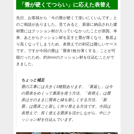
「畳が硬くてつらい」に応えた表替え
先日、お客様から「今の畳が硬くて使いにくいんです」と
のご相談がありました。見てみると、新築に納品された建
材畳にはクッション材が入っていなかったことが原因。本
来、あとからクッション材を足すと畳が厚くなり、敷居よ
り高くなってしまうため、表替えでの対応は難しいケース
です。ですが今回の畳は「畳表1枚分薄くする」ことが可
能だったため、約3mmのクッション材を仕込むことがで
きました。
ちょっと補足
畳の工事には大きく3種類あります。「裏返し」は今
の畳表をめくって裏面を使う方法、「表替え」は畳
床はそのままに畳表と縁を新しくする方法、「新
畳」は畳床ごと新しく作り替える方法です。今回は
表替えで、長く使える畳床を活かしながら、中にク
ッション材を仕込んでいます。