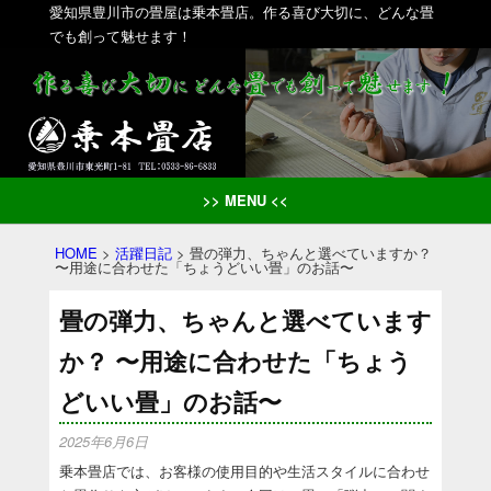
愛知県豊川市の畳屋は乗本畳店。作る喜び大切に、どんな畳
でも創って魅せます！
>> MENU <<
HOME
>
活躍日記
>
畳の弾力、ちゃんと選べていますか？
〜用途に合わせた「ちょうどいい畳」のお話〜
畳の弾力、ちゃんと選べています
か？ 〜用途に合わせた「ちょう
どいい畳」のお話〜
2025年6月6日
乗本畳店では、お客様の使用目的や生活スタイルに合わせ