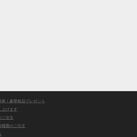
特典！豪華粗品プレゼント
し上げます
のご注文
有職畳のご注文
集