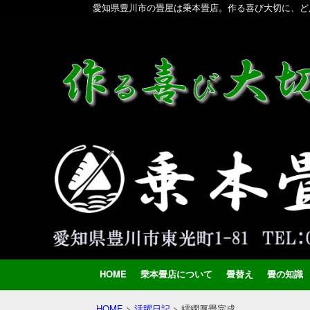
愛知県豊川市の畳屋は乗本畳店。作る喜び大切に、ど
HOME
乗本畳店について
畳替え
畳の知識
HOME
>
活躍日記
>
繧繝厚畳完成