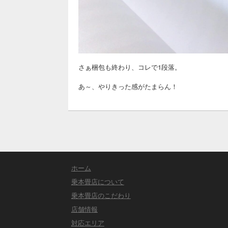
さぁ梱包も終わり、コレで1段落。
あ～、やりきった感がたまらん！
ホーム
乗本畳店について
乗本畳店のこだわり
店舗情報
対応エリア