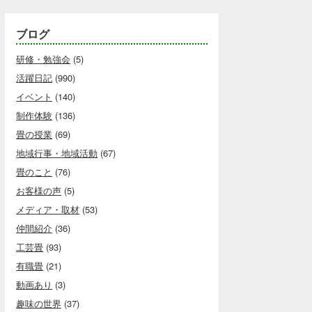
ブログ
研修・勉強会
(5)
活躍日記
(990)
イベント
(140)
制作体験
(136)
畳の授業
(69)
地域行事・地域活動
(67)
畳のこと
(76)
お客様の声
(5)
メディア・取材
(53)
仲間紹介
(36)
工芸畳
(93)
有職畳
(21)
動画あり
(3)
趣味の世界
(37)