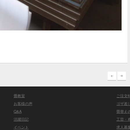
畳教室
ご注文
お客様の声
ゴザ差
Q&A
畳替え
活躍日記
工芸・
イベント
求人募