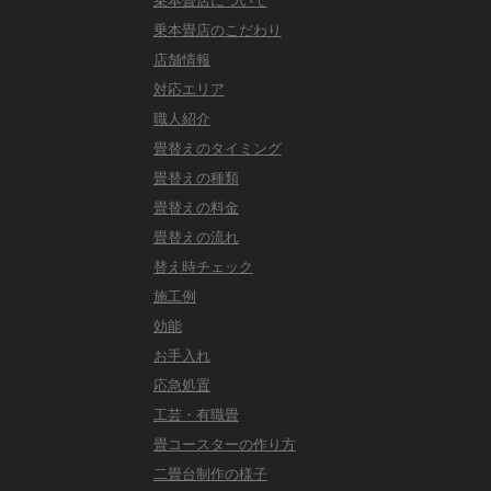
乗本畳店のこだわり
店舗情報
対応エリア
職人紹介
畳替えのタイミング
畳替えの種類
畳替えの料金
畳替えの流れ
替え時チェック
施工例
効能
お手入れ
応急処置
工芸・有職畳
畳コースターの作り方
二畳台制作の様子