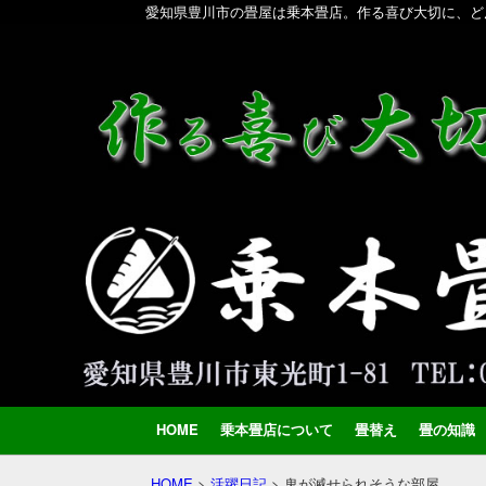
愛知県豊川市の畳屋は乗本畳店。作る喜び大切に、ど
HOME
乗本畳店について
畳替え
畳の知識
HOME
>
活躍日記
>
鬼が滅せられそうな部屋