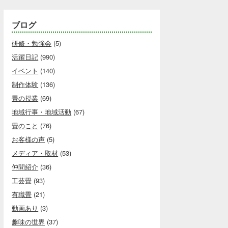
ブログ
研修・勉強会
(5)
活躍日記
(990)
イベント
(140)
制作体験
(136)
畳の授業
(69)
地域行事・地域活動
(67)
畳のこと
(76)
お客様の声
(5)
メディア・取材
(53)
仲間紹介
(36)
工芸畳
(93)
有職畳
(21)
動画あり
(3)
趣味の世界
(37)