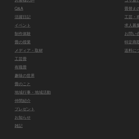
Q&A
畳替え
活躍日記
工芸・
イベント
求人募
制作体験
お問い
畳の授業
特定商
メディア・取材
送料に
工芸畳
有職畳
趣味の世界
畳のこと
地域行事・地域活動
仲間紹介
プレゼント
お知らせ
雑記