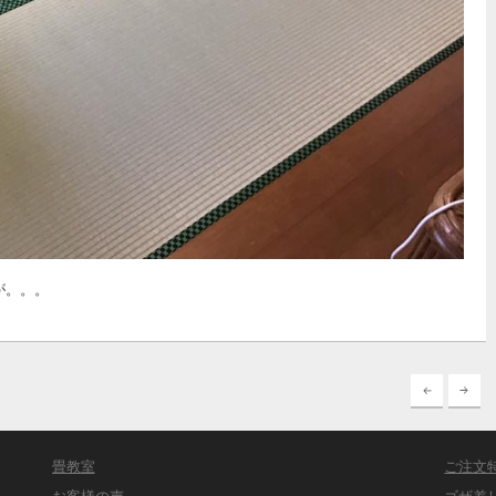
が。。。
畳教室
ご注文
お客様の声
ゴザ差