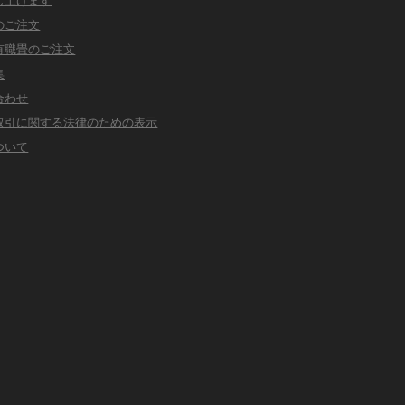
のご注文
有職畳のご注文
集
合わせ
取引に関する法律のための表示
ついて