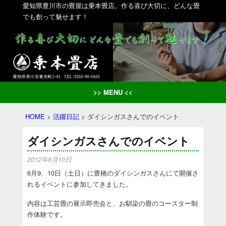
愛知県豊川市の畳屋は乗本畳店。作る喜び大切に、どんな畳
でも創って魅せます！
>> MENU <<
HOME
>
活躍日記
>
ダイシンガスさんでのイベント
ダイシンガスさんでのイベント
2012年6月10日
6月9、10日（土日）に豊橋のダイシンガスさんにて開催さ
れるイベントに参加してきました。
内容は工芸畳の展示即売会と、お馴染の畳のコースター制
作体験です。