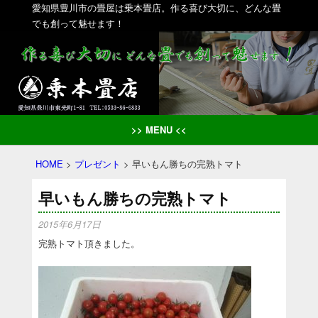
愛知県豊川市の畳屋は乗本畳店。作る喜び大切に、どんな畳
でも創って魅せます！
>> MENU <<
HOME
>
プレゼント
>
早いもん勝ちの完熟トマト
早いもん勝ちの完熟トマト
2015年6月17日
完熟トマト頂きました。