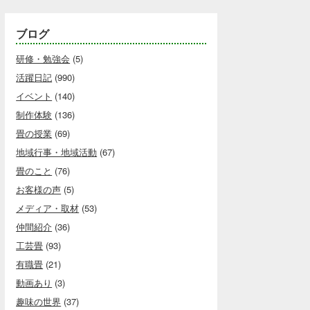
ブログ
研修・勉強会
(5)
活躍日記
(990)
イベント
(140)
制作体験
(136)
畳の授業
(69)
地域行事・地域活動
(67)
畳のこと
(76)
お客様の声
(5)
メディア・取材
(53)
仲間紹介
(36)
工芸畳
(93)
有職畳
(21)
動画あり
(3)
趣味の世界
(37)