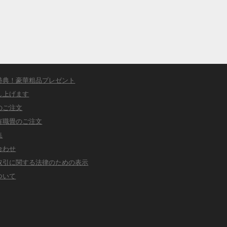
特典！豪華粗品プレゼント
し上げます
のご注文
有職畳のご注文
集
合わせ
取引に関する法律のための表示
ついて