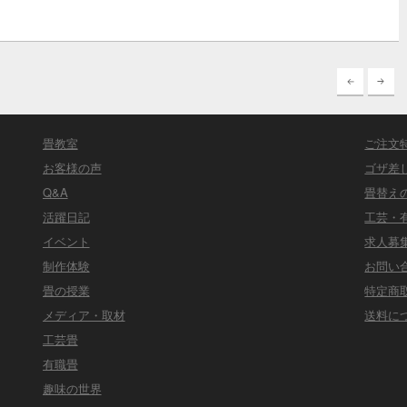
畳教室
ご注文
お客様の声
ゴザ差
Q&A
畳替え
活躍日記
工芸・
イベント
求人募
制作体験
お問い
畳の授業
特定商
メディア・取材
送料に
工芸畳
有職畳
趣味の世界