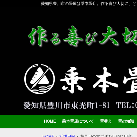
愛知県豊川市の畳屋は乗本畳店。作る喜び大切に、ど
HOME
乗本畳店について
畳替え
畳の知識
HOME
>
活躍日記
>
花見用の古ゴザを店頭に用意し