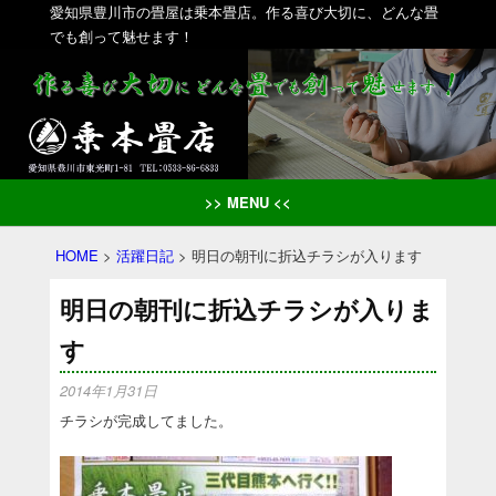
愛知県豊川市の畳屋は乗本畳店。作る喜び大切に、どんな畳
でも創って魅せます！
>> MENU <<
HOME
>
活躍日記
>
明日の朝刊に折込チラシが入ります
明日の朝刊に折込チラシが入りま
す
2014年1月31日
チラシが完成してました。