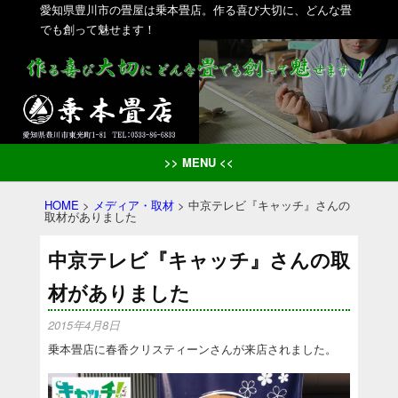
愛知県豊川市の畳屋は乗本畳店。作る喜び大切に、どんな畳
でも創って魅せます！
>> MENU <<
HOME
>
メディア・取材
>
中京テレビ『キャッチ』さんの
取材がありました
中京テレビ『キャッチ』さんの取
材がありました
2015年4月8日
乗本畳店に春香クリスティーンさんが来店されました。