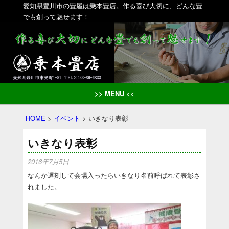
愛知県豊川市の畳屋は乗本畳店。作る喜び大切に、どんな畳
でも創って魅せます！
>> MENU <<
HOME
>
イベント
>
いきなり表彰
いきなり表彰
2016年7月5日
なんか遅刻して会場入ったらいきなり名前呼ばれて表彰さ
れました。