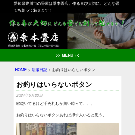
愛知県豊川市の畳屋は乗本畳店。作る喜び大切に、どんな畳
でも創って魅せます！
>> MENU <<
HOME
>
活躍日記
>
お釣りはいらないボタン
お釣りはいらないボタン
2024年5月20日
喉乾いてるけど千円札しか無い時って、、、
お釣りはいらないボタンあれば押す人いると思う。