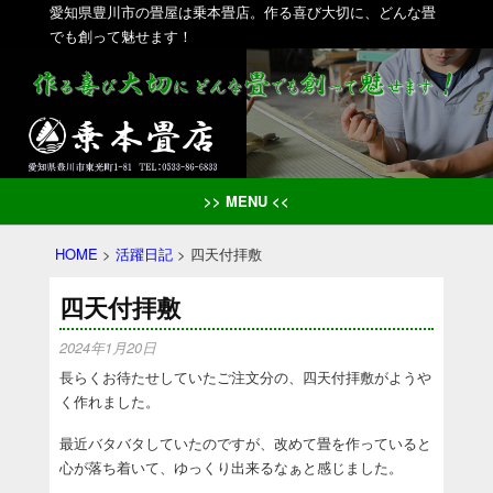
愛知県豊川市の畳屋は乗本畳店。作る喜び大切に、どんな畳
でも創って魅せます！
>> MENU <<
HOME
>
活躍日記
>
四天付拝敷
四天付拝敷
2024年1月20日
長らくお待たせしていたご注文分の、四天付拝敷がようや
く作れました。
最近バタバタしていたのですが、改めて畳を作っていると
心が落ち着いて、ゆっくり出来るなぁと感じました。