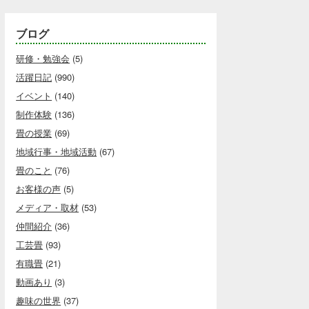
ブログ
研修・勉強会
(5)
活躍日記
(990)
イベント
(140)
制作体験
(136)
畳の授業
(69)
地域行事・地域活動
(67)
畳のこと
(76)
お客様の声
(5)
メディア・取材
(53)
仲間紹介
(36)
工芸畳
(93)
有職畳
(21)
動画あり
(3)
趣味の世界
(37)