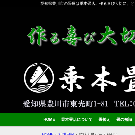
愛知県豊川市の畳屋は乗本畳店。作る喜び大切に、ど
HOME
乗本畳店について
畳替え
畳の知識
HOME
>
活躍日記
>
紋縁大量ゲットだぜ！