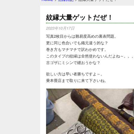
紋縁大量ゲットだぜ！
2023年10月17日
写真2枚目からは難易度高めの裏表問題。
更に同じ色合いでも織元違う的な？
巻き方もマチマチで訳わかめです。
このタイプの紋縁は全然使わないんだよね～。。
古ゴザにミシンで縫おうかな？
欲しい方は早い者勝ちですよ～。
乗本畳店まで取りに来て下さいね。