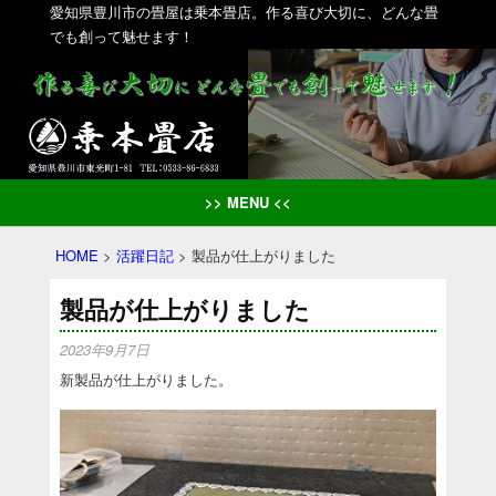
愛知県豊川市の畳屋は乗本畳店。作る喜び大切に、どんな畳
でも創って魅せます！
>> MENU <<
HOME
>
活躍日記
>
製品が仕上がりました
製品が仕上がりました
2023年9月7日
新製品が仕上がりました。