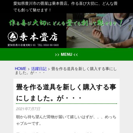
愛知県豊川市の畳屋は乗本畳店。作る喜び大切に、どんな畳
でも創って魅せます！
>> MENU <<
HOME
>
活躍日記
>
畳を作る道具を新しく購入する事にし
ました。が・・・
畳を作る道具を新しく購入する事
にしました。が・・・
2021年7月7日
朝から待ち望んだ荷物が届いて嬉しいはずが、、、めっち
ゃブルーです。