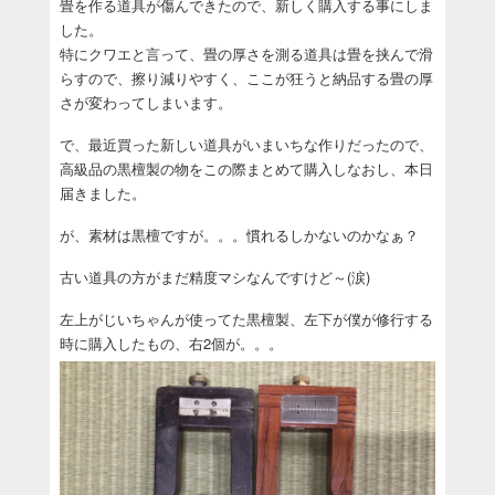
畳を作る道具が傷んできたので、新しく購入する事にしま
した。
特にクワエと言って、畳の厚さを測る道具は畳を挟んで滑
らすので、擦り減りやすく、ここが狂うと納品する畳の厚
さが変わってしまいます。
で、最近買った新しい道具がいまいちな作りだったので、
高級品の黒檀製の物をこの際まとめて購入しなおし、本日
届きました。
が、素材は黒檀ですが。。。慣れるしかないのかなぁ？
古い道具の方がまだ精度マシなんですけど～(涙)
左上がじいちゃんが使ってた黒檀製、左下が僕が修行する
時に購入したもの、右2個が。。。