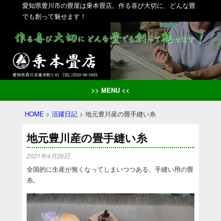
愛知県豊川市の畳屋は乗本畳店。作る喜び大切に、どんな畳
でも創って魅せます！
>> MENU <<
HOME
>
活躍日記
>
地元豊川産の畳手縫い糸
地元豊川産の畳手縫い糸
2021年4月26日
全国的に生産が無くなってしまいつつある、手縫い用の畳
糸。