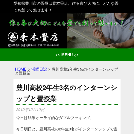
愛知県豊川市の畳屋は乗本畳店。作る喜び大切に、どんな畳
でも創って魅せます！
>> MENU <<
HOME
>
活躍日記
>
豊川高校2年生3名のインターンシップ
と畳授業
豊川高校2年生3名のインターンシ
ップと畳授業
2019年12月10日
今日は結果オーライ的なダブルブッキング。
今日明日と、豊川高校の2年生3名がインターンシップで当