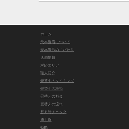
ホーム
乗本畳店について
乗本畳店のこだわり
店舗情報
対応エリア
職人紹介
畳替えのタイミング
畳替えの種類
畳替えの料金
畳替えの流れ
替え時チェック
施工例
効能