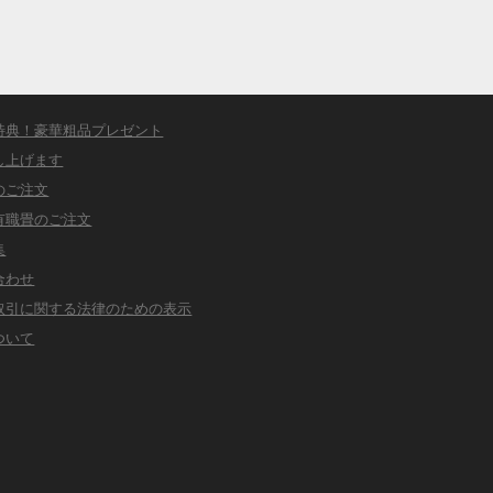
特典！豪華粗品プレゼント
し上げます
のご注文
有職畳のご注文
集
合わせ
取引に関する法律のための表示
ついて