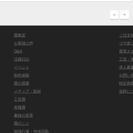
畳教室
ご注文
お客様の声
ゴザ差
Q&A
畳替え
活躍日記
工芸・
イベント
求人募
制作体験
お問い
畳の授業
特定商
メディア・取材
送料に
工芸畳
有職畳
趣味の世界
畳のこと
地域行事・地域活動