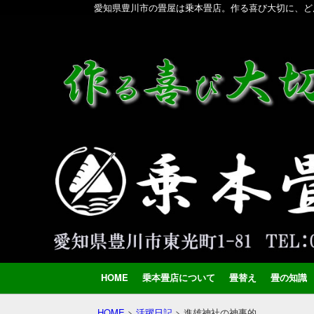
愛知県豊川市の畳屋は乗本畳店。作る喜び大切に、ど
HOME
乗本畳店について
畳替え
畳の知識
HOME
>
活躍日記
>
進雄神社の神事的