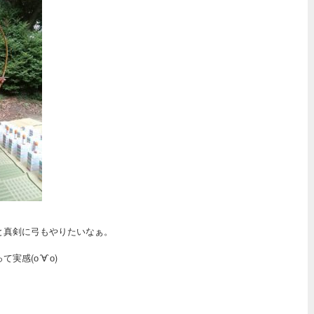
と真剣に弓もやりたいなぁ。
感(о´∀`о)