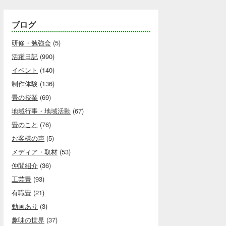
ブログ
研修・勉強会
(5)
活躍日記
(990)
イベント
(140)
制作体験
(136)
畳の授業
(69)
地域行事・地域活動
(67)
畳のこと
(76)
お客様の声
(5)
メディア・取材
(53)
仲間紹介
(36)
工芸畳
(93)
有職畳
(21)
動画あり
(3)
趣味の世界
(37)