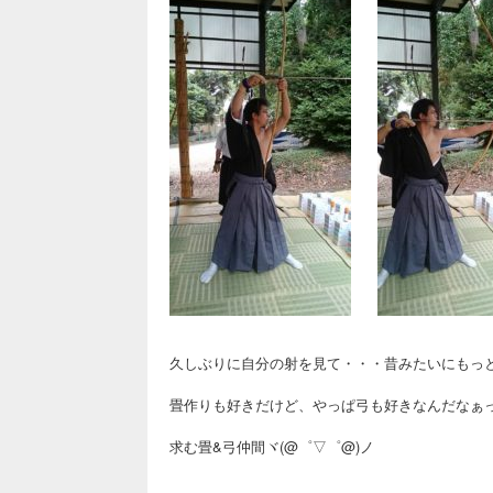
久しぶりに自分の射を見て・・・昔みたいにもっ
畳作りも好きだけど、やっぱ弓も好きなんだなぁって実
求む畳&弓仲間ヾ(@゜▽゜@)ノ