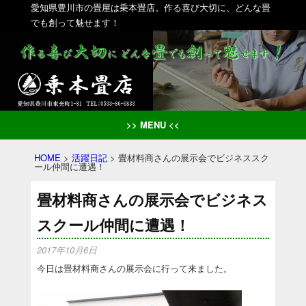
愛知県豊川市の畳屋は乗本畳店。作る喜び大切に、どんな畳
でも創って魅せます！
>> MENU <<
HOME
>
活躍日記
>
畳材料商さんの展示会でビジネススク
ール仲間に遭遇！
畳材料商さんの展示会でビジネス
スクール仲間に遭遇！
2017年10月6日
今日は畳材料商さんの展示会に行って来ました。