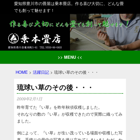
愛知県豊川市の畳屋は乗本畳店。作る喜び大切に、どんな畳
でも創って魅せます！
>> MENU <<
HOME
>
活躍日記
>
琉球い草のその後・・・
琉球い草のその後・・・
2009年2月1日
昨年育てた『い草』を昨年秋頃収穫しました。
それなりの数の『い草』が収穫できたので実際に織ってみ
ました。
例によって、『い草』が生い茂っている場面や収穫した写
真、手織りの最中の写真を撮り忘れてしまいましたが、か