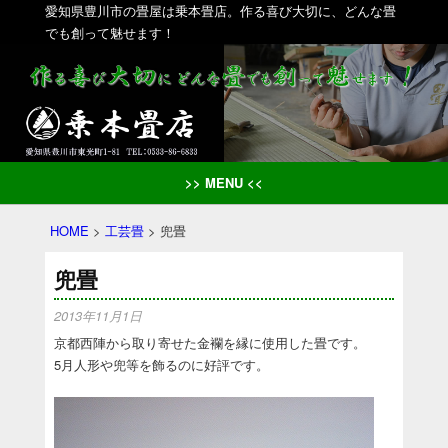
愛知県豊川市の畳屋は乗本畳店。作る喜び大切に、どんな畳
でも創って魅せます！
>> MENU <<
HOME
>
工芸畳
>
兜畳
兜畳
2013年11月1日
京都西陣から取り寄せた金襴を縁に使用した畳です。
5月人形や兜等を飾るのに好評です。