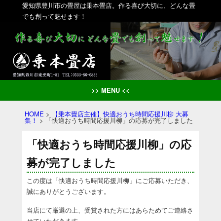
愛知県豊川市の畳屋は乗本畳店。作る喜び大切に、どんな畳
でも創って魅せます！
>> MENU <<
HOME
>
【乗本畳店主催】快適おうち時間応援川柳 大募
集！
>
「快適おうち時間応援川柳」の応募が完了しました
「快適おうち時間応援川柳」の応
募が完了しました
この度は「快適おうち時間応援川柳」にご応募いただき、
誠にありがとうございます。
当店にて厳選の上、受賞された方にはあらためてご連絡さ
せていただきます。