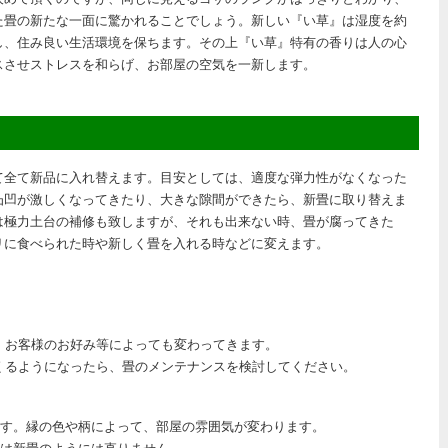
た畳の新たな一面に驚かれることでしょう。新しい『い草』は湿度を約
節し、住み良い生活環境を保ちます。その上『い草』特有の香りは人の心
スさせストレスを和らげ、お部屋の空気を一新します。
て全て新品に入れ替えます。目安としては、適度な弾力性がなくなった
凸凹が激しくなってきたり、大きな隙間ができたら、新畳に取り替えま
は極力土台の補修も致しますが、それも出来ない時、畳が腐ってきた
リに食べられた時や新しく畳を入れる時などに変えます。
、お客様のお好み等によっても変わってきます。
くるようになったら、畳のメンテナンスを検討してください。
ます。縁の色や柄によって、部屋の雰囲気が変わります。
コは新畳のようには直りません