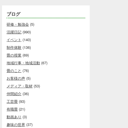
ブログ
研修・勉強会
(5)
活躍日記
(990)
イベント
(140)
制作体験
(136)
畳の授業
(69)
地域行事・地域活動
(67)
畳のこと
(76)
お客様の声
(5)
メディア・取材
(53)
仲間紹介
(36)
工芸畳
(93)
有職畳
(21)
動画あり
(3)
趣味の世界
(37)