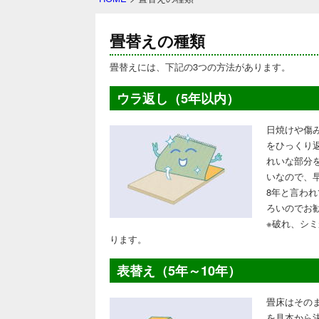
畳替えの種類
畳替えには、下記の3つの方法があります。
ウラ返し（5年以内）
日焼けや傷
をひっくり
れいな部分
いなので、
8年と言わ
ろいのでお
※破れ、シ
ります。
表替え（5年～10年）
畳床はその
を見本から