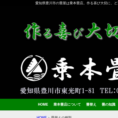
愛知県豊川市の畳屋は乗本畳店。作る喜び大切に、ど
HOME
乗本畳店について
畳替え
畳の知識
HOME
>
畳替えの種類