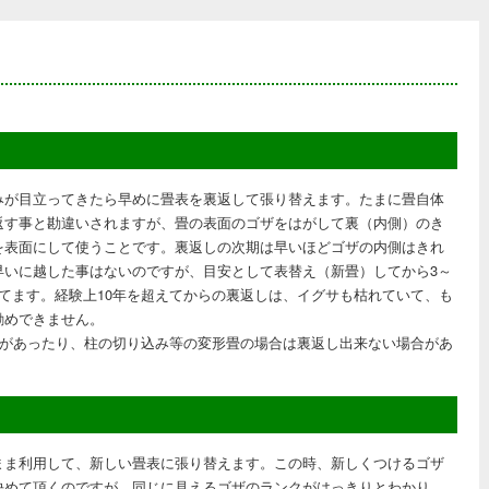
みが目立ってきたら早めに畳表を裏返して張り替えます。たまに畳自体
返す事と勘違いされますが、畳の表面のゴザをはがして裏（内側）のき
を表面にして使うことです。裏返しの次期は早いほどゴザの内側はきれ
早いに越した事はないのですが、目安として表替え（新畳）してから3～
れてます。経験上10年を超えてからの裏返しは、イグサも枯れていて、も
勧めできません。
ミがあったり、柱の切り込み等の変形畳の場合は裏返し出来ない場合があ
まま利用して、新しい畳表に張り替えます。この時、新しくつけるゴザ
決めて頂くのですが、同じに見えるゴザのランクがはっきりとわかり、