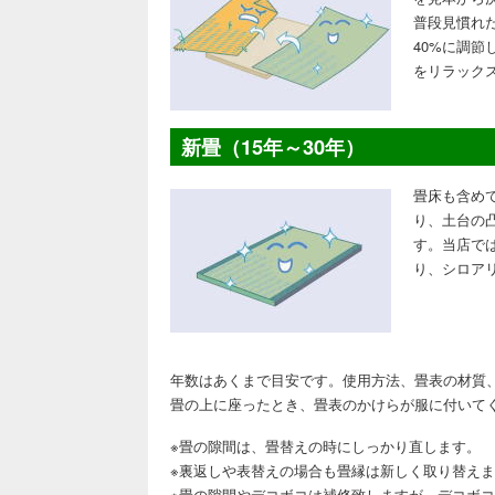
普段見慣れ
40%に調
をリラック
新畳（15年～30年）
畳床も含め
り、土台の
す。当店で
り、シロア
年数はあくまで目安です。使用方法、畳表の材質
畳の上に座ったとき、畳表のかけらが服に付いて
※畳の隙間は、畳替えの時にしっかり直します。
※裏返しや表替えの場合も畳縁は新しく取り替え
※畳の隙間やデコボコは補修致しますが、デコボ