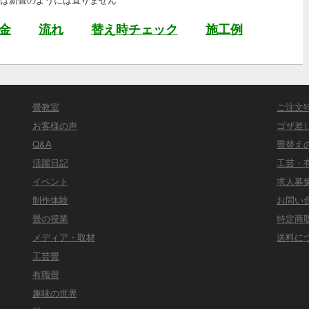
金
流れ
替え時チェック
施工例
畳教室
ご注文
お客様の声
ゴザ差
Q&A
畳替え
活躍日記
工芸・
イベント
求人募
制作体験
お問い
畳の授業
特定商
メディア・取材
送料に
工芸畳
有職畳
趣味の世界